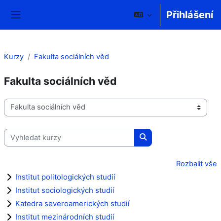
Přejít k hlavnímu obsahu
Přihlášení
Boční panel
Kurzy
Fakulta sociálních věd
Fakulta sociálních věd
Kategorie kurzů
Vyhledat kurzy
Vyhledat kurzy
Rozbalit vše
Institut politologických studií
Institut sociologických studií
Katedra severoamerických studií
Institut mezinárodních studií