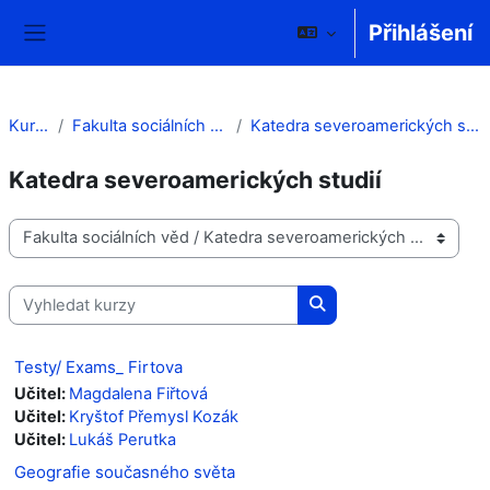
Přejít k hlavnímu obsahu
Přihlášení
Boční panel
Kurzy
Fakulta sociálních věd
Katedra severoamerických studií
Katedra severoamerických studií
Kategorie kurzů
Vyhledat kurzy
Vyhledat kurzy
Testy/ Exams_ Firtova
Učitel:
Magdalena Fiřtová
Učitel:
Kryštof Přemysl Kozák
Učitel:
Lukáš Perutka
Geografie současného světa