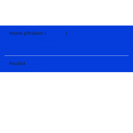
Nejste přihlášeni (
Přihlášení
)
Stáhněte si mobilní aplikaci
Přepnout do standardního motivu
Používá
Moodle