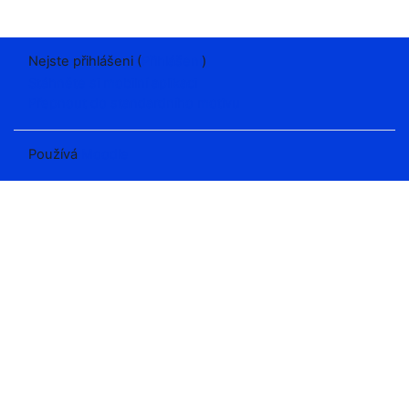
Nejste přihlášeni (
Přihlášení
)
Stáhněte si mobilní aplikaci
Přepnout do standardního motivu
Používá
Moodle