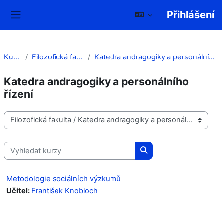
Přejít k hlavnímu obsahu
Přihlášení
Boční panel
Kurzy
Filozofická fakulta
Katedra andragogiky a personálního řízení
Katedra andragogiky a personálního
řízení
Kategorie kurzů
Vyhledat kurzy
Vyhledat kurzy
Metodologie sociálních výzkumů
Učitel:
František Knobloch