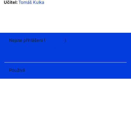
Učitel:
Tomáš Kulka
Nejste přihlášeni (
Přihlášení
)
Stáhněte si mobilní aplikaci
Přepnout do standardního motivu
Používá
Moodle