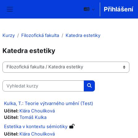
Přejít k hlavnímu obsahu
Přihlášení
Boční panel
Kurzy
Filozofická fakulta
Katedra estetiky
Katedra estetiky
Kategorie kurzů
Vyhledat kurzy
Vyhledat kurzy
Kulka, T.: Teorie výtvarného umění (Test)
Učitel:
Klára Choulíková
Učitel:
Tomáš Kulka
Estetika v kontextu sémiotiky
Učitel:
Klára Choulíková