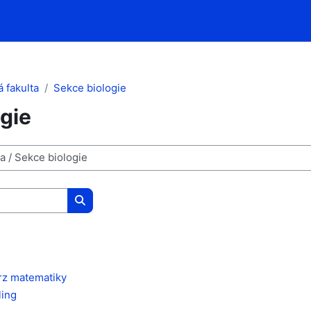
 fakulta
Sekce biologie
gie
Vyhledat kurzy
rz matematiky
ling