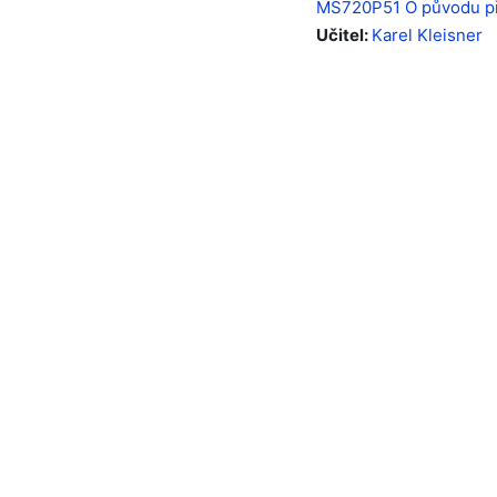
MS720P51 O původu př
Učitel:
Karel Kleisner