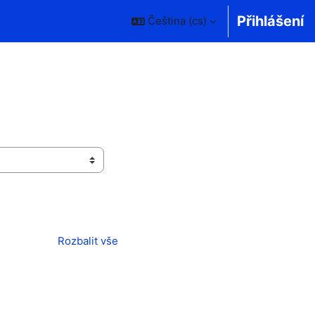
Přihlášení
Čeština ‎(cs)‎
Rozbalit vše