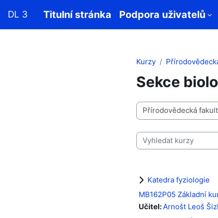
Přejít k hlavnímu obsahu
DL 3
Titulní stránka
Podpora uživatelů
Kurzy
Přírodovědecká
Sekce biolo
Kategorie kurzů
Vyhledat kurzy
Katedra fyziologie
MB162P05 Základní ku
Učitel:
Arnošt Leoš Šiz